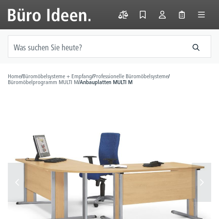
alt springen
Home
/
Büromöbelsysteme + Empfang
/
Professionelle Büromöbelsysteme
/
Büromöbelprogramm MULTI M
/
Anbauplatten MULTI M
Bildergalerie überspringen