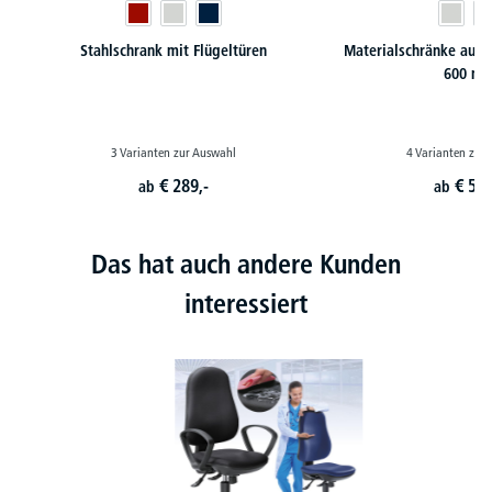
Stahlschrank mit Flügeltüren
Materialschränke aus S
600 m
3 Varianten zur Auswahl
4 Varianten zur
€
289,-
€
599
ab
ab
Das hat auch andere Kunden
interessiert