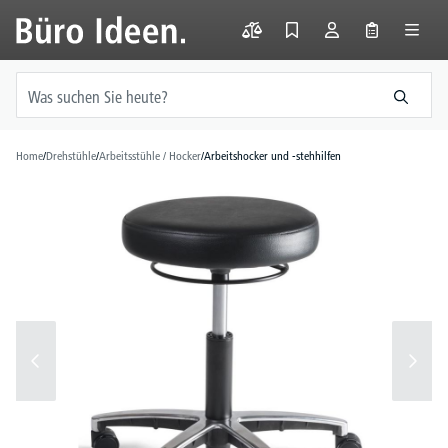
alt springen
Home
/
Drehstühle
/
Arbeitsstühle / Hocker
/
Arbeitshocker und -stehhilfen
Bildergalerie überspringen