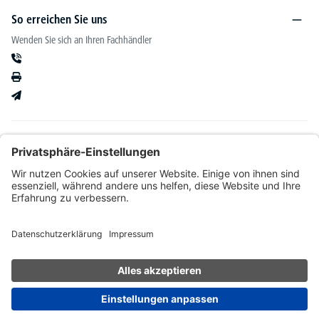
So erreichen Sie uns
Wenden Sie sich an Ihren Fachhändler
Informationen
Kataloge & mehr
Unser Angebot richtet sich ausschließlich an Fachhändler im Bereich Büro-&
Betriebseinrichtung. Wir behalten uns nach Bonitätsprüfung sowie bei Neukunden die
Wahl der Zahlungsabwicklung vor. Natürlich setzen wir uns mit Ihnen in Verbindung,
wenn eine Lieferung auf Rechnung nicht möglich sein sollte.
* Alle Preise exkl. gesetzl. Mehrwertsteuer zzgl.
Versandkosten
und ggf.
Nachnahmegebühren, wenn nicht anders angegeben.