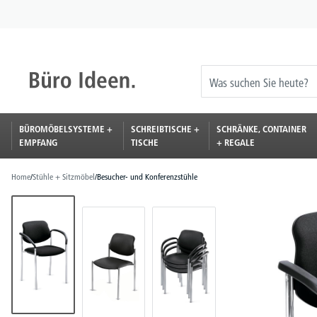
springen
Zur Hauptnavigation springen
BÜROMÖBELSYSTEME +
SCHREIBTISCHE +
SCHRÄNKE, CONTAINER
EMPFANG
TISCHE
+ REGALE
Home
/
Stühle + Sitzmöbel
/
Besucher- und Konferenzstühle
Bildergalerie überspringen