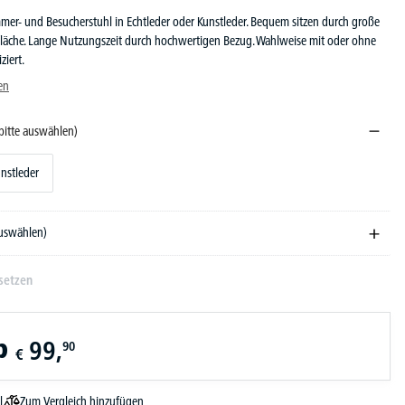
mer- und Besucherstuhl in Echtleder oder Kunstleder. Bequem sitzen durch große
zfläche. Lange Nutzungszeit durch hochwertigen Bezug. Wahlweise mit oder ohne
ziert.
en
bitte auswählen)
nstleder
auswählen)
setzen
b
99,
90
€
Zum Vergleich hinzufügen
l