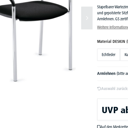
Stapelbarer Wartezim
und gepolsterte Sit
Armlehnen. GS zertifi
Weitere Information
Material DESKIN
(
Echtleder
Ku
Armlehnen
(bitte 
Auswahl zurück
UVP
a
Auf den Merkzette