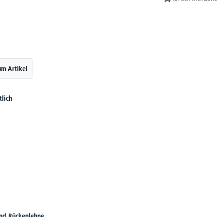
um Artikel
lich
und Rückenlehne