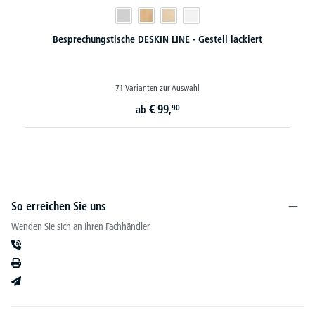
LINE - Gestell lackiert
Besprechungstische BASE-MODUL
zur Auswahl
35 Varianten zur Auswa
9,
€
129,-
90
ab
So erreichen Sie uns
Wenden Sie sich an Ihren Fachhändler