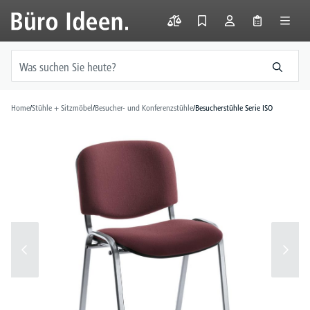
alt springen
Home
/
Stühle + Sitzmöbel
/
Besucher- und Konferenzstühle
/
Besucherstühle Serie ISO
Bildergalerie überspringen