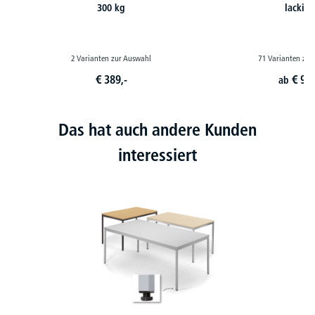
300 kg
lackier
2 Varianten zur Auswahl
71 Varianten zur
€
389,-
€
99,
ab
Das hat auch andere Kunden
interessiert