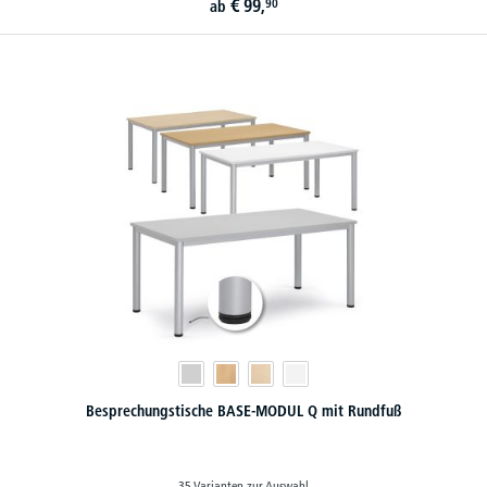
€
99,
90
ab
Besprechungstische BASE-MODUL Q mit Rundfuß
35 Varianten zur Auswahl