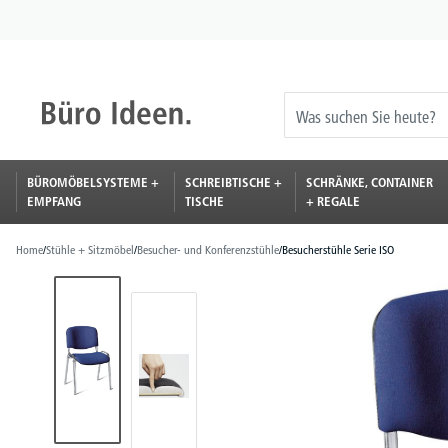
springen
Zur Hauptnavigation springen
BÜROMÖBELSYSTEME +
SCHREIBTISCHE +
SCHRÄNKE, CONTAINER
EMPFANG
TISCHE
+ REGALE
Home
/
Stühle + Sitzmöbel
/
Besucher- und Konferenzstühle
/
Besucherstühle Serie ISO
Bildergalerie überspringen