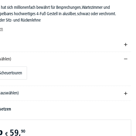
l hat sich millionenfach bewährt für Besprechungen, Wartezimmer und
pelbares hochwertiges 4-Fuß Gestell in alusilber, schwarz oder verchromt.
der Sitz- und Rückenlehne
en
wählen)
 Scheuertouren
e auswählen)
setzen
b
59,
90
€