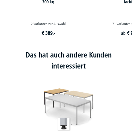
300 kg
lackier
2 Varianten zur Auswahl
71 Varianten zur
€
389,-
€
99,
ab
Das hat auch andere Kunden
interessiert