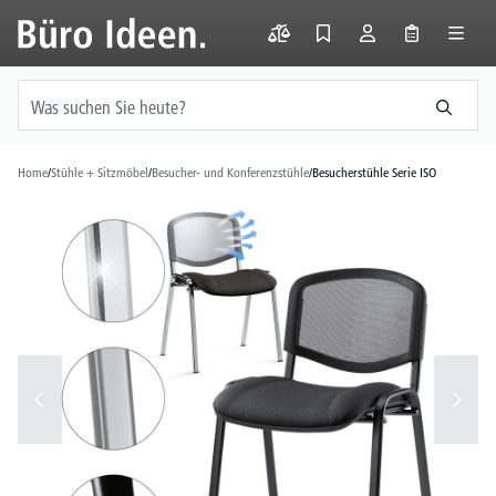
alt springen
Home
/
Stühle + Sitzmöbel
/
Besucher- und Konferenzstühle
/
Besucherstühle Serie ISO
Bildergalerie überspringen