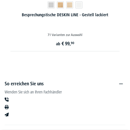
LINE - Gestell lackiert
Besprechungstische BASE-MODUL
zur Auswahl
35 Varianten zur Auswa
9,
€
129,-
90
ab
So erreichen Sie uns
Wenden Sie sich an Ihren Fachhändler