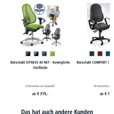
Bürostuhl SITNESS 40 NET - bewegliche
Bürostuhl COMFORT I - 
Sitzfläche
6 Varianten zur Auswahl
18 Varianten zur
€
319,-
€
199
ab
ab
Das hat auch andere Kunden