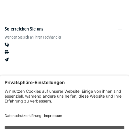
So erreichen Sie uns
Wenden Sie sich an Ihren Fachhändler
Informationen
Kataloge & mehr
Unser Angebot richtet sich ausschließlich an Fachhändler im Bereich Büro-&
Betriebseinrichtung. Wir behalten uns nach Bonitätsprüfung sowie bei Neukunden die
Wahl der Zahlungsabwicklung vor. Natürlich setzen wir uns mit Ihnen in Verbindung,
wenn eine Lieferung auf Rechnung nicht möglich sein sollte.