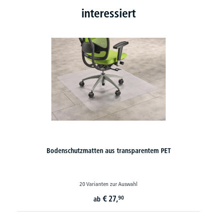
interessiert
s transparentem PET
Fußstütze Econom
zur Auswahl
7,
€
59,
90
90