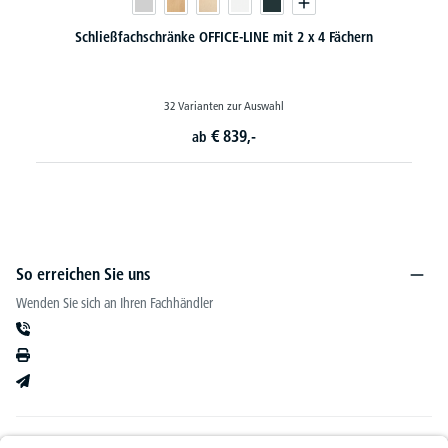
mit 2 x 4 Fächern
Schließfach-Stahlschränke SP
ahl
48 Varianten zur Auswahl
€
459,-
ab
So erreichen Sie uns
Wenden Sie sich an Ihren Fachhändler
Informationen