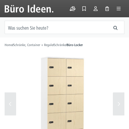
alt springen
Home
/
Schränke, Container + Regale
/
Schränke
/
Büro-Locker
Bildergalerie überspringen