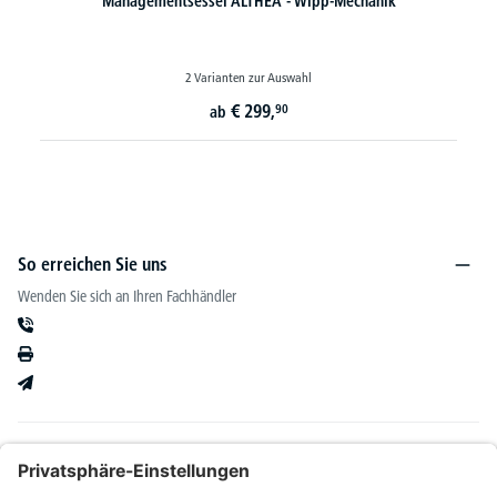
HEA - Wipp-Mechanik
Bürostuhl VADINO - Vielfalt
ur Auswahl
20 Varianten zur Auswa
9,
€
439,-
90
ab
So erreichen Sie uns
Wenden Sie sich an Ihren Fachhändler
Informationen