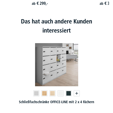
€
299,-
€
349
ab
ab
Das hat auch andere Kunden
interessiert
 x 4 Fächern
Schließfachschränke OFFICE-LINE mit 2 x 5 Fä