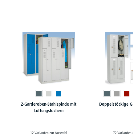
Produktgalerie überspringen
Z-Garderoben-Stahlspinde mit
Doppelstöckige Gar
Lüftungslöchern
12 Varianten zur Auswahl
72 Varianten zur