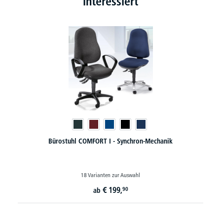
interessiert
ORT I - Synchron-Mechanik
XXL-Bürostuhl CONTROL 24
rianten zur Auswahl
3 Varianten z
€
199,
€
8
90
ab
ab