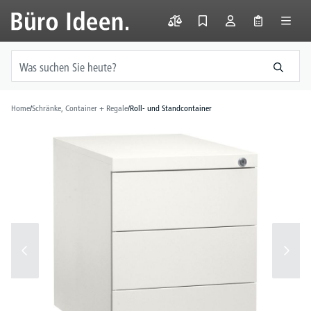
alt springen
Home
/
Schränke, Container + Regale
/
Roll- und Standcontainer
Bildergalerie überspringen