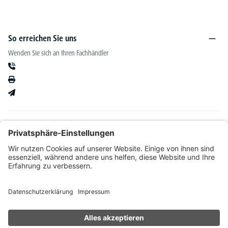
So erreichen Sie uns
Wenden Sie sich an Ihren Fachhändler
Informationen
Kataloge & mehr
Unser Angebot richtet sich ausschließlich an Fachhändler im Bereich Büro-&
Betriebseinrichtung. Wir behalten uns nach Bonitätsprüfung sowie bei Neukunden die
Wahl der Zahlungsabwicklung vor. Natürlich setzen wir uns mit Ihnen in Verbindung,
wenn eine Lieferung auf Rechnung nicht möglich sein sollte.