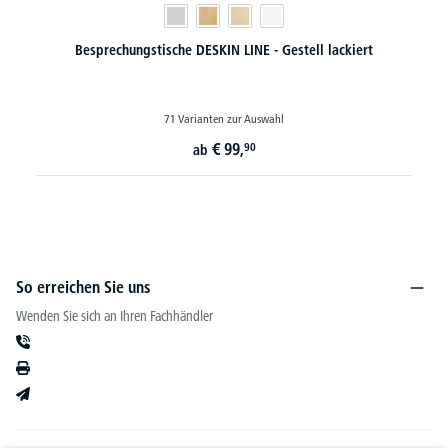
LINE - Gestell lackiert
Besprechungstische BASE-MODUL
zur Auswahl
35 Varianten zur Auswa
9,
€
129,-
90
ab
So erreichen Sie uns
Wenden Sie sich an Ihren Fachhändler