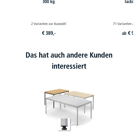
300 kg
lackier
2 Varianten zur Auswahl
71 Varianten zur
€
389,-
€
99,
ab
Das hat auch andere Kunden
interessiert