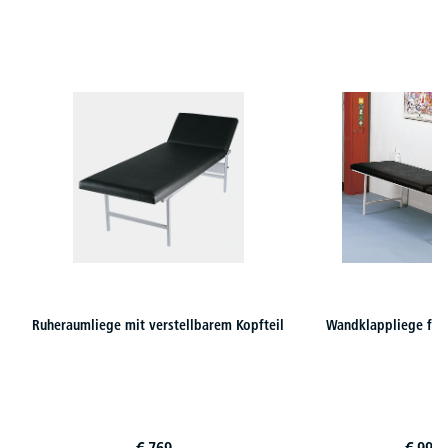
Produktgalerie überspringen
Ruheraumliege mit verstellbarem Kopfteil
Wandklappliege für
€
769,-
€
999,