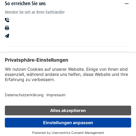
So erreichen Sie uns
Wenden Sie sich an Ihren Fachhändler
Informationen
Kataloge & mehr
Unser Angebot richtet sich ausschließlich an Fachhändler im Bereich Büro-&
Betriebseinrichtung. Wir behalten uns nach Bonitätsprüfung sowie bei Neukunden die
Wahl der Zahlungsabwicklung vor. Natürlich setzen wir uns mit Ihnen in Verbindung,
wenn eine Lieferung auf Rechnung nicht möglich sein sollte.
* Alle Preise exkl. gesetzl. Mehrwertsteuer zzgl.
Versandkosten
und ggf.
Nachnahmegebühren, wenn nicht anders angegeben.