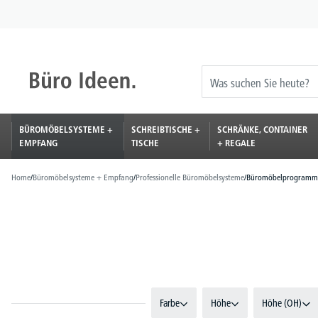
springen
Zur Hauptnavigation springen
BÜROMÖBELSYSTEME +
SCHREIBTISCHE +
SCHRÄNKE, CONTAINER
EMPFANG
TISCHE
+ REGALE
Home
/
Büromöbelsysteme + Empfang
/
Professionelle Büromöbelsysteme
/
Büromöbelprogramm
Farbe
Höhe
Höhe (OH)