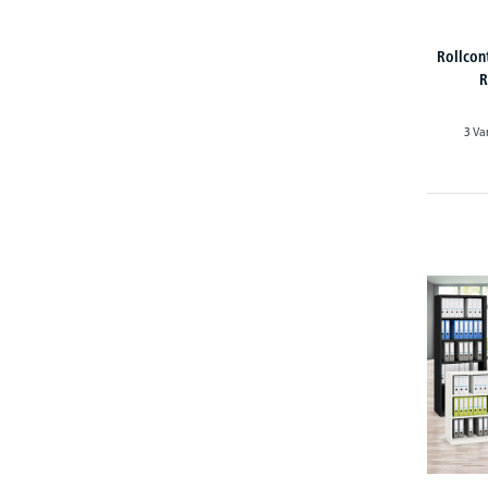
Rollcon
R
3 Va