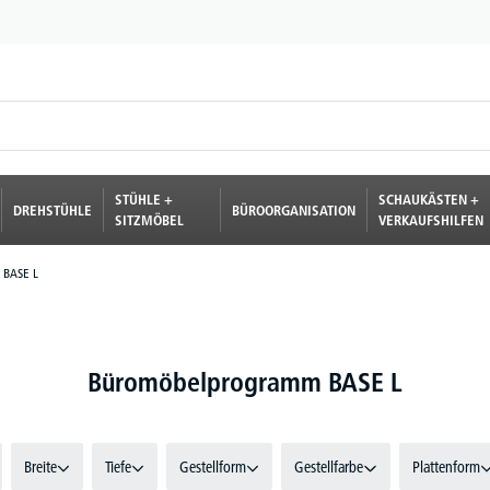
STÜHLE +
SCHAUKÄSTEN +
DREHSTÜHLE
BÜROORGANISATION
SITZMÖBEL
VERKAUFSHILFEN
 BASE L
Büromöbelprogramm BASE L
Breite
Tiefe
Gestellform
Gestellfarbe
Plattenform