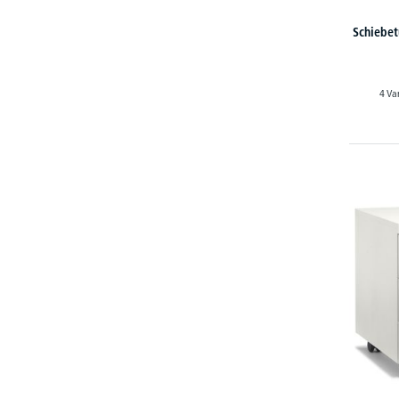
Schiebet
4 Va