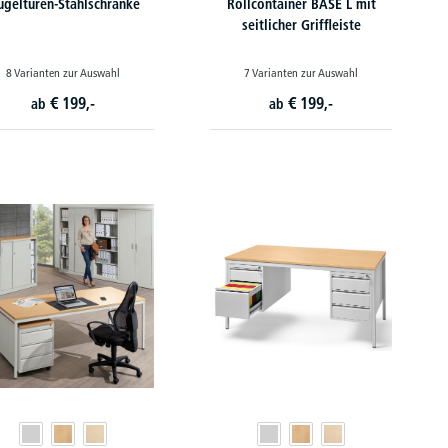
ügeltüren-Stahlschränke
Rollcontainer BASE L mit
seitlicher Griffleiste
8 Varianten zur Auswahl
7 Varianten zur Auswahl
€
199,-
€
199,-
ab
ab