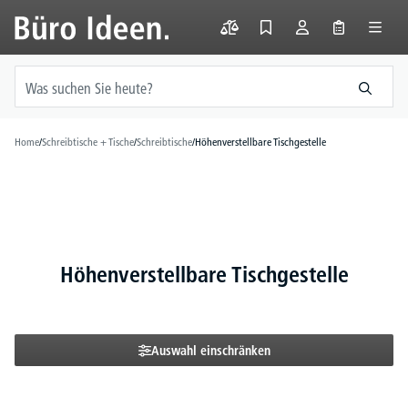
alt springen
Home
/
Schreibtische + Tische
/
Schreibtische
/
Höhenverstellbare Tischgestelle
Höhenverstellbare Tischgestelle
Auswahl einschränken