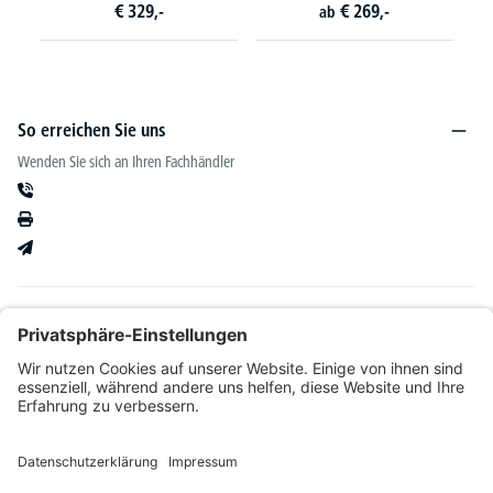
€
329,-
€
269,-
ab
So erreichen Sie uns
Wenden Sie sich an Ihren Fachhändler
Informationen
Kataloge & mehr
Unser Angebot richtet sich ausschließlich an Fachhändler im Bereich Büro-&
Betriebseinrichtung. Wir behalten uns nach Bonitätsprüfung sowie bei Neukunden die
Wahl der Zahlungsabwicklung vor. Natürlich setzen wir uns mit Ihnen in Verbindung,