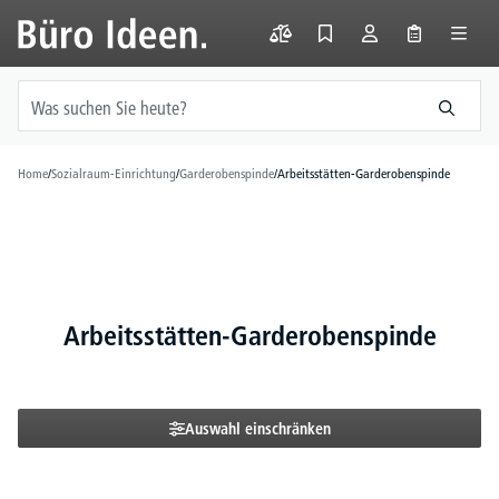
alt springen
Home
/
Sozialraum-Einrichtung
/
Garderobenspinde
/
Arbeitsstätten-Garderobenspinde
Arbeitsstätten-Garderobenspinde
Auswahl einschränken