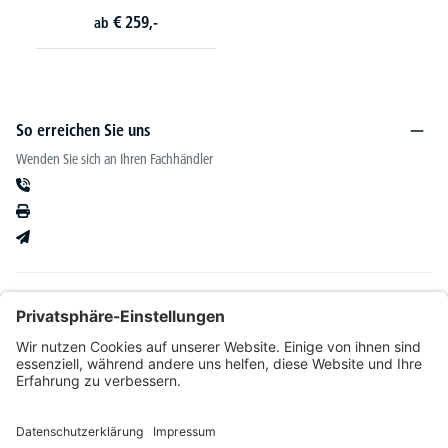
€
259,-
ab
So erreichen Sie uns
Wenden Sie sich an Ihren Fachhändler
Informationen
Kataloge & mehr
Unser Angebot richtet sich ausschließlich an Fachhändler im Bereich Büro-&
Betriebseinrichtung. Wir behalten uns nach Bonitätsprüfung sowie bei Neukunden die
Wahl der Zahlungsabwicklung vor. Natürlich setzen wir uns mit Ihnen in Verbindung,