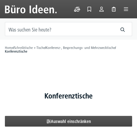
alt springen
Home
/
Schreibtische + Tische
/
Konferenz-, Besprechungs- und Mehrzwecktische
/
Konferenztische
Konferenztische
Auswahl einschränken