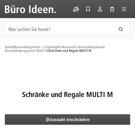
alt springen
Home
/
Büromöbelsysteme + Empfang
/
Professionelle Büromöbelsysteme
/
Büromöbelprogramm MULTI M
/
Schränke und Regale MULTI M
Schränke und Regale MULTI M
Auswahl einschränken