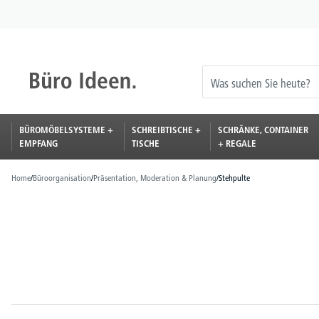
springen
Zur Hauptnavigation springen
BÜROMÖBELSYSTEME +
SCHREIBTISCHE +
SCHRÄNKE, CONTAINER
EMPFANG
TISCHE
+ REGALE
Home
/
Büroorganisation
/
Präsentation, Moderation & Planung
/
Stehpulte