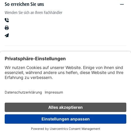
So erreichen Sie uns
Wenden Sie sich an Ihren Fachhändler
Informationen
Kataloge & mehr
Unser Angebot richtet sich ausschließlich an Fachhändler im Bereich Büro-&
Betriebseinrichtung. Wir behalten uns nach Bonitätsprüfung sowie bei Neukunden die
Wahl der Zahlungsabwicklung vor. Natürlich setzen wir uns mit Ihnen in Verbindung,
wenn eine Lieferung auf Rechnung nicht möglich sein sollte.
* Alle Preise exkl. gesetzl. Mehrwertsteuer zzgl.
Versandkosten
und ggf.
Nachnahmegebühren, wenn nicht anders angegeben.