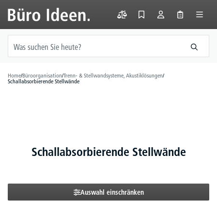
alt springen
Home
/
Büroorganisation
/
Trenn- & Stellwandsysteme, Akustiklösungen
/
Schallabsorbierende Stellwände
Schallabsorbierende Stellwände
Auswahl einschränken