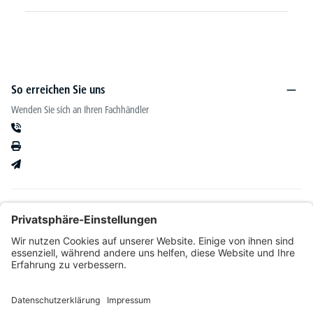
So erreichen Sie uns
Wenden Sie sich an Ihren Fachhändler
Informationen
Kataloge & mehr
Unser Angebot richtet sich ausschließlich an Fachhändler im Bereich Büro-&
Betriebseinrichtung. Wir behalten uns nach Bonitätsprüfung sowie bei Neukunden die
Wahl der Zahlungsabwicklung vor. Natürlich setzen wir uns mit Ihnen in Verbindung,