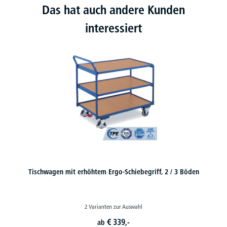
Das hat auch andere Kunden
interessiert
em Ergo-Schiebegriff, 2 / 3 Böden
Akustik-Stellwand eckig 
rianten zur Auswahl
7 Varianten z
€
339,-
€
5
ab
ab