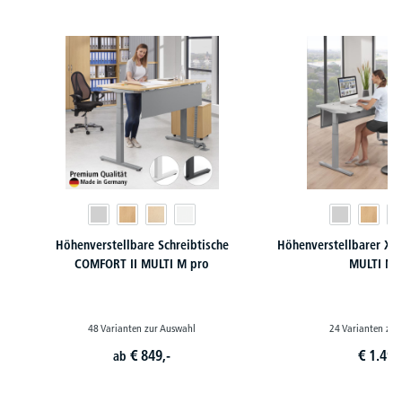
Produktgalerie überspringen
Höhenverstellbare Schreibtische
Höhenverstellbarer XXL
COMFORT II MULTI M pro
MULTI M 
48 Varianten zur Auswahl
24 Varianten zur
€
849,-
€
1.499
ab