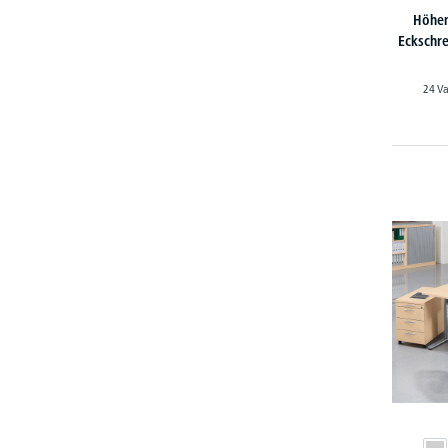
Höhen
Eckschr
24 Va