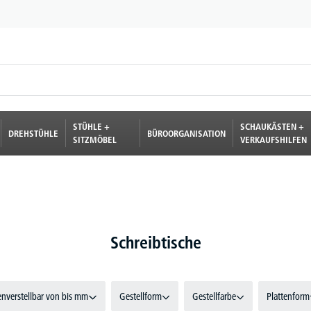
STÜHLE +
SCHAUKÄSTEN +
DREHSTÜHLE
BÜROORGANISATION
SITZMÖBEL
VERKAUFSHILFEN
Schreibtische
nverstellbar von bis mm
Gestellform
Gestellfarbe
Plattenform