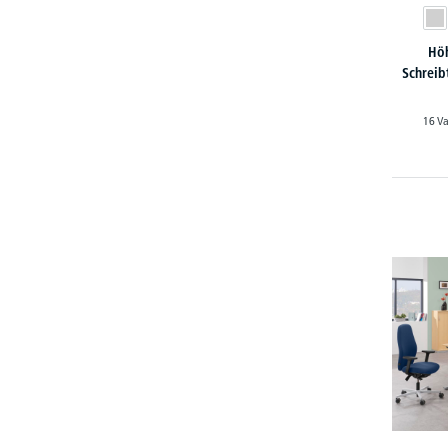
Höh
Schreib
16 Va