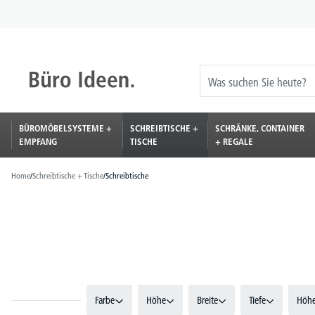
springen
Zur Hauptnavigation springen
BÜROMÖBELSYSTEME +
SCHREIBTISCHE +
SCHRÄNKE, CONTAINER
EMPFANG
TISCHE
+ REGALE
Home
/
Schreibtische + Tische
/
Schreibtische
Farbe
Höhe
Breite
Tiefe
Höhe