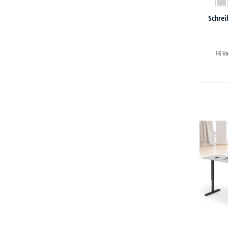
Schrei
16 Va