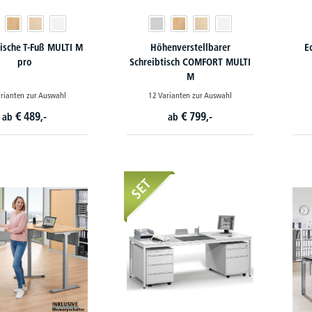
tische T-Fuß MULTI M
Höhenverstellbarer
E
pro
Schreibtisch COMFORT MULTI
M
rianten zur Auswahl
12 Varianten zur Auswahl
€
489,-
€
799,-
ab
ab
SET