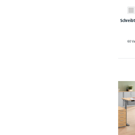
Schreib
60 Va