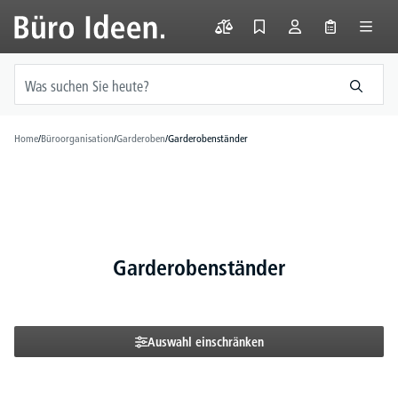
alt springen
Home
/
Büroorganisation
/
Garderoben
/
Garderobenständer
Garderobenständer
Auswahl einschränken