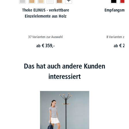
Theke ELINUS - verkettbare
Empfangsmöb
Einzelelemente aus Holz
37 Varianten zur Auswahl
8 Varianten zur
€
359,-
€
239
ab
ab
Das hat auch andere Kunden
interessiert