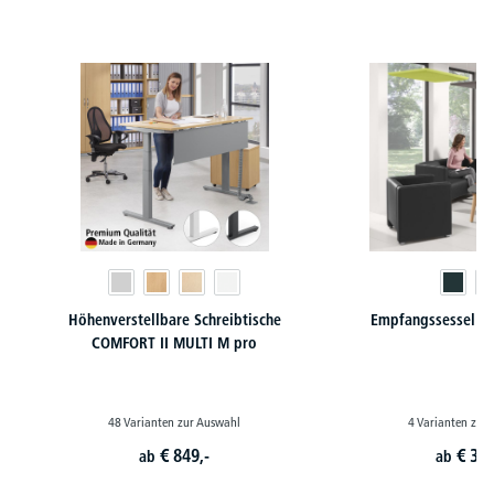
Produktgalerie überspringen
Höhenverstellbare Schreibtische
Empfangssessel / 
COMFORT II MULTI M pro
48 Varianten zur Auswahl
4 Varianten zur
€
849,-
€
349
ab
ab