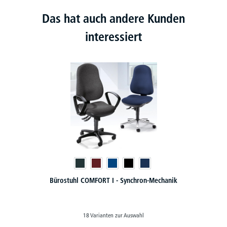
Das hat auch andere Kunden
interessiert
hron-Mechanik
XXL-Bürostuhl CONTROL 24 - bis 200 kg
ahl
3 Varianten zur Auswahl