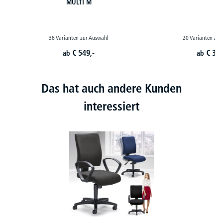
MULTI M
36 Varianten zur Auswahl
20 Varianten zur
€
549,-
€
399
ab
ab
Das hat auch andere Kunden
interessiert