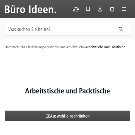
alt springen
Home
/
Betriebs-Einrichtung
/
Werkbänke und Arbeitstische
/
Arbeitstische und Packtische
Arbeitstische und Packtische
Auswahl einschränken