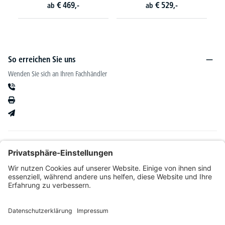
€
469,-
€
529,-
ab
ab
So erreichen Sie uns
Wenden Sie sich an Ihren Fachhändler
Informationen
Kataloge & mehr
Unser Angebot richtet sich ausschließlich an Fachhändler im Bereich Büro-&
Betriebseinrichtung. Wir behalten uns nach Bonitätsprüfung sowie bei Neukunden die
Wahl der Zahlungsabwicklung vor. Natürlich setzen wir uns mit Ihnen in Verbindung,