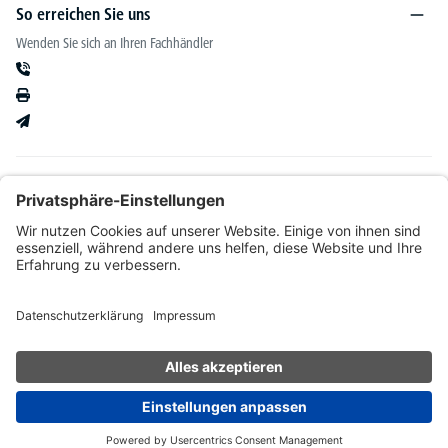
So erreichen Sie uns
Wenden Sie sich an Ihren Fachhändler
Informationen
Kataloge & mehr
Unser Angebot richtet sich ausschließlich an Fachhändler im Bereich Büro-&
Betriebseinrichtung. Wir behalten uns nach Bonitätsprüfung sowie bei Neukunden die
Wahl der Zahlungsabwicklung vor. Natürlich setzen wir uns mit Ihnen in Verbindung,
wenn eine Lieferung auf Rechnung nicht möglich sein sollte.
* Alle Preise exkl. gesetzl. Mehrwertsteuer zzgl.
Versandkosten
und ggf.
Nachnahmegebühren, wenn nicht anders angegeben.