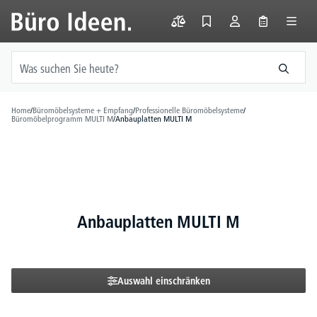
alt springen
Home
/
Büromöbelsysteme + Empfang
/
Professionelle Büromöbelsysteme
/
Büromöbelprogramm MULTI M
/
Anbauplatten MULTI M
Anbauplatten MULTI M
Auswahl einschränken