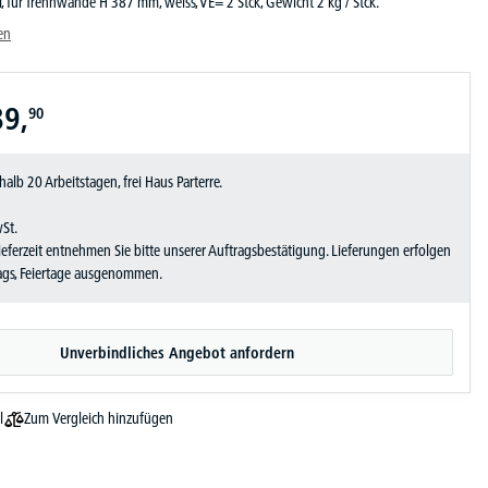
, für Trennwände H 387 mm, weiss, VE= 2 Stck, Gewicht 2 kg / Stck.
en
89,
90
halb 20 Arbeitstagen, frei Haus Parterre.
wSt.
Lieferzeit entnehmen Sie bitte unserer Auftragsbestätigung. Lieferungen erfolgen
tags, Feiertage ausgenommen.
Unverbindliches Angebot anfordern
Zum Vergleich hinzufügen
l