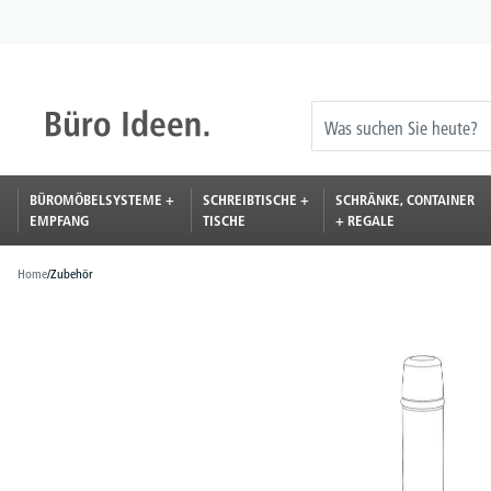
springen
Zur Hauptnavigation springen
BÜROMÖBELSYSTEME +
SCHREIBTISCHE +
SCHRÄNKE, CONTAINER
EMPFANG
TISCHE
+ REGALE
Home
/
Zubehör
Bildergalerie überspringen