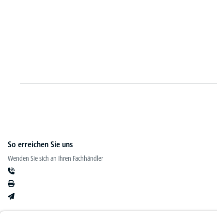
Besucherstuhl DIANO - ergonomischer Formschalenstuhl
2 Varianten zur Auswahl
€
99,
90
ab
So erreichen Sie uns
Wenden Sie sich an Ihren Fachhändler