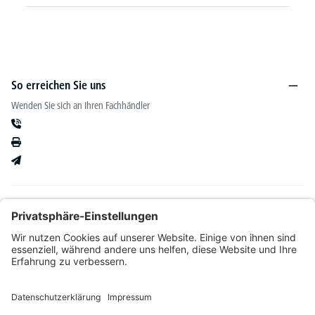
So erreichen Sie uns
Wenden Sie sich an Ihren Fachhändler
Informationen
Kataloge & mehr
Unser Angebot richtet sich ausschließlich an Fachhändler im Bereich Büro-&
Betriebseinrichtung. Wir behalten uns nach Bonitätsprüfung sowie bei Neukunden die
Wahl der Zahlungsabwicklung vor. Natürlich setzen wir uns mit Ihnen in Verbindung,