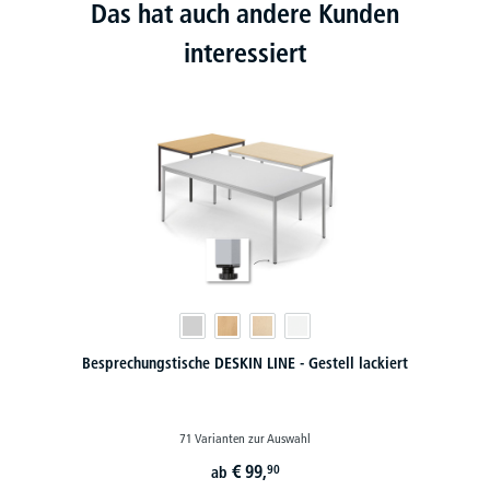
Das hat auch andere Kunden
interessiert
 DESKIN LINE - Gestell lackiert
Besprechungs- und Konfe
rianten zur Auswahl
96 Varianten 
€
99,
€
1
90
ab
ab