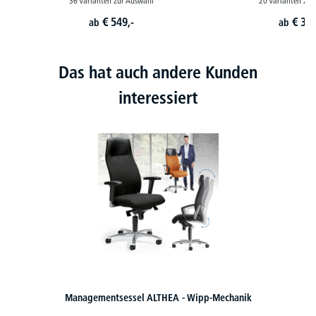
36 Varianten zur Auswahl
20 Varianten zur
€
549,-
€
399
ab
ab
Das hat auch andere Kunden
interessiert
entsessel ALTHEA - Wipp-Mechanik
Bürostuhl VA