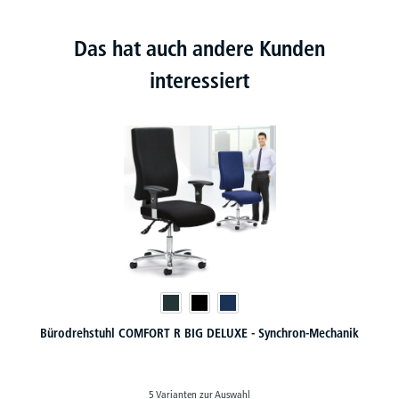
Das hat auch andere Kunden
interessiert
DELUXE - Synchron-Mechanik
XXL-Bürostuhl CONTROL 24 - bis 
ur Auswahl
3 Varianten zur Auswa