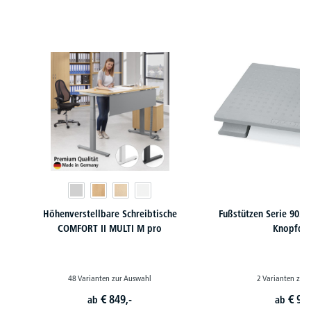
Produktgalerie überspringen
Höhenverstellbare Schreibtische
Fußstützen Serie 9022
COMFORT II MULTI M pro
Knopfdru
48 Varianten zur Auswahl
2 Varianten zur
€
849,-
€
94,
ab
ab