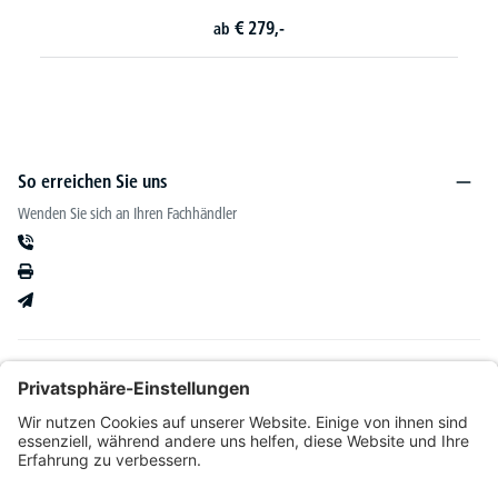
79,-
€
829,-
ab
So erreichen Sie uns
Wenden Sie sich an Ihren Fachhändler
Informationen
Kataloge & mehr
Unser Angebot richtet sich ausschließlich an Fachhändler im Bereich Büro-&