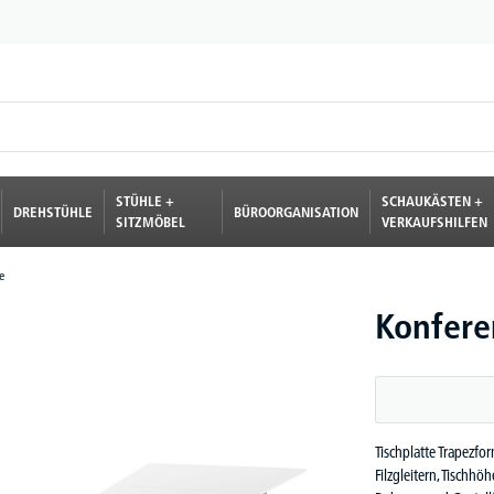
STÜHLE +
SCHAUKÄSTEN +
DREHSTÜHLE
BÜROORGANISATION
SITZMÖBEL
VERKAUFSHILFEN
e
Konfere
Tischplatte Trapezfo
Filzgleitern, Tischhöh