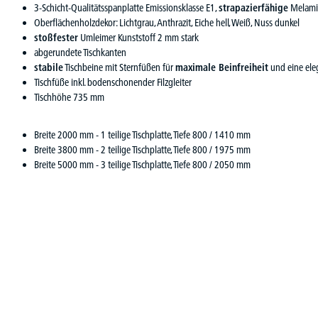
3-Schicht-Qualitätsspanplatte Emissionsklasse E1,
strapazierfähige
Melami
Oberflächenholzdekor: Lichtgrau, Anthrazit, Eiche hell, Weiß, Nuss dunkel
stoßfester
Umleimer Kunststoff 2 mm stark
abgerundete Tischkanten
stabile
Tischbeine mit Sternfüßen für
maximale Beinfreiheit
und eine ele
Tischfüße inkl. bodenschonender Filzgleiter
Tischhöhe 735 mm
Breite 2000 mm - 1 teilige Tischplatte, Tiefe 800 / 1410 mm
Breite 3800 mm - 2 teilige Tischplatte, Tiefe 800 / 1975 mm
Breite 5000 mm - 3 teilige Tischplatte, Tiefe 800 / 2050 mm
Produktgalerie überspringen