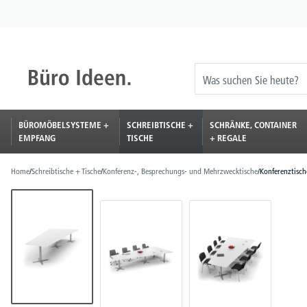
springen
Zur Hauptnavigation springen
BÜROMÖBELSYSTEME +
SCHREIBTISCHE +
SCHRÄNKE, CONTAINER
EMPFANG
TISCHE
+ REGALE
Home
/
Schreibtische + Tische
/
Konferenz-, Besprechungs- und Mehrzwecktische
/
Konferenztisch
Bildergalerie überspringen