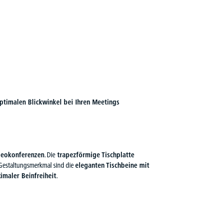
optimalen Blickwinkel bei Ihren Meetings
deokonferenzen
. Die
trapezförmige Tischplatte
s Gestaltungsmerkmal sind die
eleganten Tischbeine mit
ximaler Beinfreiheit
.