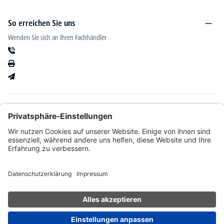
So erreichen Sie uns
Wenden Sie sich an Ihren Fachhändler
Informationen
Kataloge & mehr
Unser Angebot richtet sich ausschließlich an Fachhändler im Bereich Büro-&
Betriebseinrichtung. Wir behalten uns nach Bonitätsprüfung sowie bei Neukunden die
Wahl der Zahlungsabwicklung vor. Natürlich setzen wir uns mit Ihnen in Verbindung,
wenn eine Lieferung auf Rechnung nicht möglich sein sollte.
* Alle Preise exkl. gesetzl. Mehrwertsteuer zzgl.
Versandkosten
und ggf.
Nachnahmegebühren, wenn nicht anders angegeben.