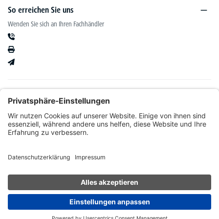
So erreichen Sie uns
Wenden Sie sich an Ihren Fachhändler
Informationen
Kataloge & mehr
Unser Angebot richtet sich ausschließlich an Fachhändler im Bereich Büro-&
Betriebseinrichtung. Wir behalten uns nach Bonitätsprüfung sowie bei Neukunden die
Wahl der Zahlungsabwicklung vor. Natürlich setzen wir uns mit Ihnen in Verbindung,
wenn eine Lieferung auf Rechnung nicht möglich sein sollte.
* Alle Preise exkl. gesetzl. Mehrwertsteuer zzgl.
Versandkosten
und ggf.
Nachnahmegebühren, wenn nicht anders angegeben.