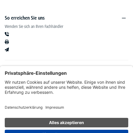
So erreichen Sie uns
Wenden Sie sich an Ihren Fachhändler
Informationen
Kataloge & mehr
Unser Angebot richtet sich ausschließlich an Fachhändler im Bereich Büro-&
Betriebseinrichtung. Wir behalten uns nach Bonitätsprüfung sowie bei Neukunden die
Wahl der Zahlungsabwicklung vor. Natürlich setzen wir uns mit Ihnen in Verbindung,
wenn eine Lieferung auf Rechnung nicht möglich sein sollte.
* Alle Preise exkl. gesetzl. Mehrwertsteuer zzgl.
Versandkosten
und ggf.