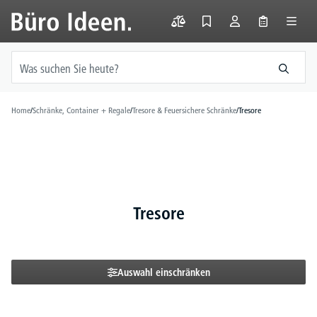
alt springen
Home
/
Schränke, Container + Regale
/
Tresore & Feuersichere Schränke
/
Tresore
Tresore
Auswahl einschränken