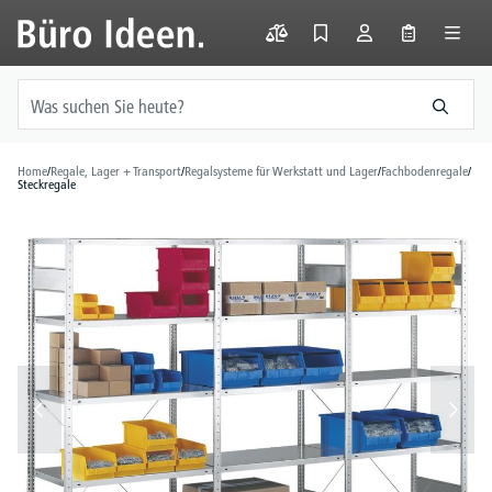
alt springen
Home
/
Regale, Lager + Transport
/
Regalsysteme für Werkstatt und Lager
/
Fachbodenregale
/
Steckregale
Bildergalerie überspringen