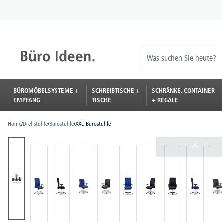
springen
Zur Hauptnavigation springen
BÜROMÖBELSYSTEME +
SCHREIBTISCHE +
SCHRÄNKE, CONTAINER
EMPFANG
TISCHE
+ REGALE
Home
/
Drehstühle
/
Bürostühle
/
XXL-Bürostühle
Bildergalerie überspringen