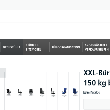
STÜHLE +
SCHAUKÄSTEN +
DREHSTÜHLE
BÜROORGANISATION
SITZMÖBEL
VERKAUFSHILFEN
XXL-Bür
150 kg 
Im Katalog