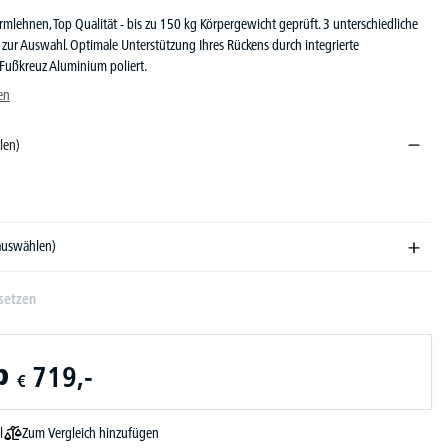
mlehnen, Top Qualität - bis zu 150 kg Körpergewicht geprüft. 3 unterschiedliche
ur Auswahl. Optimale Unterstützung Ihres Rückens durch integrierte
 Fußkreuz Aluminium poliert.
en
len)
arz
 auswählen)
setzen
b
719,-
€
Zum Vergleich hinzufügen
l