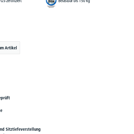
GS-zertifiziert
Belastbar bis 150 kg
um Artikel
eprüft
ze
und Sitztiefeverstellung