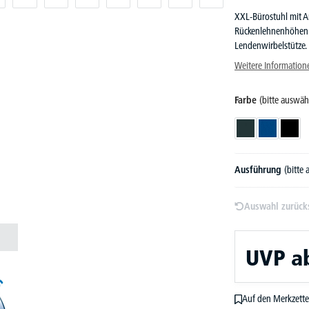
XXL-Bürostuhl mit Ar
Rückenlehnenhöhen z
Lendenwirbelstütze.
Weitere Information
Farbe
(bitte auswäh
Anthrazit
Blau
Schw
Ausführung
(bitte
Auswahl zurück
UVP
a
Auf den Merkzette