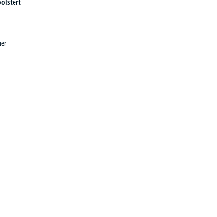
olstert
uer