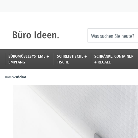
springen
Zur Hauptnavigation springen
BÜROMÖBELSYSTEME +
SCHREIBTISCHE +
SCHRÄNKE, CONTAINER
EMPFANG
TISCHE
+ REGALE
Home
/
Zubehör
Bildergalerie überspringen