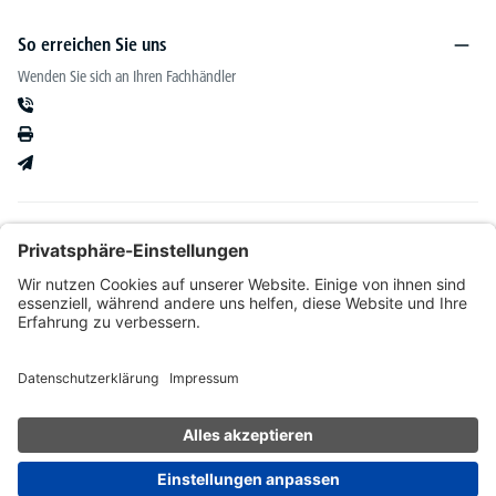
So erreichen Sie uns
Wenden Sie sich an Ihren Fachhändler
Informationen
Kataloge & mehr
Unser Angebot richtet sich ausschließlich an Fachhändler im Bereich Büro-&
Betriebseinrichtung. Wir behalten uns nach Bonitätsprüfung sowie bei Neukunden die
Wahl der Zahlungsabwicklung vor. Natürlich setzen wir uns mit Ihnen in Verbindung,
wenn eine Lieferung auf Rechnung nicht möglich sein sollte.
* Alle Preise exkl. gesetzl. Mehrwertsteuer zzgl.
Versandkosten
und ggf.
Nachnahmegebühren, wenn nicht anders angegeben.