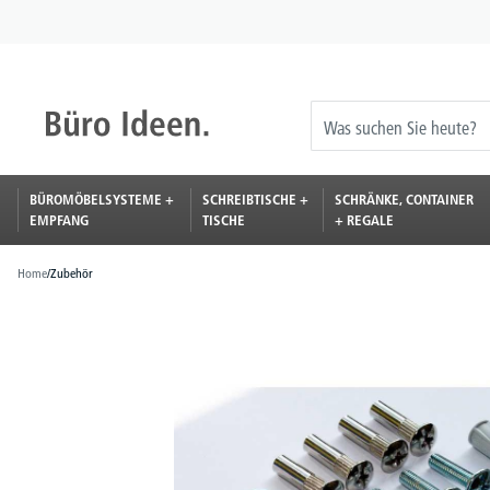
springen
Zur Hauptnavigation springen
BÜROMÖBELSYSTEME +
SCHREIBTISCHE +
SCHRÄNKE, CONTAINER
EMPFANG
TISCHE
+ REGALE
Home
/
Zubehör
Bildergalerie überspringen