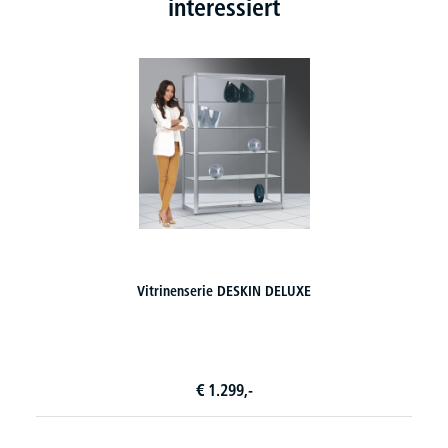
interessiert
Konferenztische DUBLIN - Trapezform
45 Varianten zur Auswahl
€
1.069,-
ab