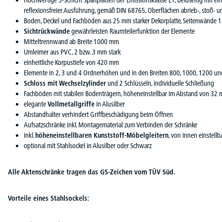
Hochwertige 3-Schicht Spanplatten der Emissionsklasse E1, beidseitig mit e
reflexionsfreier Ausführung, gemäß DIN 68765, Oberflächen abrieb-, stoß- un
Boden, Deckel und Fachböden aus 25 mm starker Dekorplatte, Seitenwände 
Sichtrückwände
gewährleisten Raumteilerfunktion der Elemente
Mitteltrennwand ab Breite 1000 mm
Umleimer aus PVC, 2 bzw. 3 mm stark
einheitliche Korpustiefe von 420 mm
Elemente in 2, 3 und 4 Ordnerhöhen und in den Breiten 800, 1000, 1200 
Schloss mit Wechselzylinder
und 2 Schlüsseln, individuelle Schließung
Fachböden mit stabilen Bodenträgern, höheneinstellbar im Abstand von 32 
elegante
Vollmetallgriffe
in Alusilber
Abstandhalter verhindert Griffbeschädigung beim Öffnen
Aufsatzschränke inkl. Montagematerial zum Verbinden der Schränke
inkl.
höheneinstellbaren Kunststoff-Möbelgleitern
, von innen einstellb
optional mit Stahlsockel in Alusilber oder Schwarz
Alle Aktenschränke tragen das GS-Zeichen vom TÜV Süd.
Vorteile eines Stahlsockels: