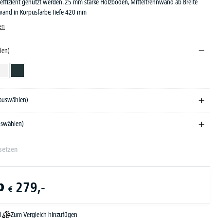
effizient genutzt werden. 25 mm starke Holzböden, Mitteltrennwand ab Breite
and in Korpusfarbe, Tiefe 420 mm
en
len)
ndekor
Weiß
Anthrazit
 auswählen)
auswählen)
setzen
b
279,-
€
Zum Vergleich hinzufügen
l