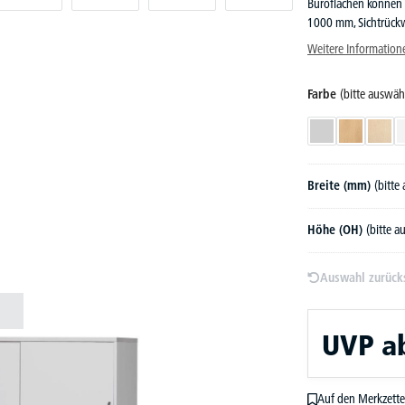
Büroflächen können 
1000 mm, Sichtrückw
Weitere Information
Farbe
(bitte auswäh
Lichtgrau
Buchedekor
Ahor
Breite (mm)
(bitte
Höhe (OH)
(bitte 
Auswahl zurück
UVP
a
Auf den Merkzette