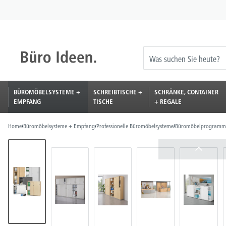
springen
Zur Hauptnavigation springen
BÜROMÖBELSYSTEME +
SCHREIBTISCHE +
SCHRÄNKE, CONTAINER
EMPFANG
TISCHE
+ REGALE
Home
/
Büromöbelsysteme + Empfang
/
Professionelle Büromöbelsysteme
/
Büromöbelprogramm
Bildergalerie überspringen