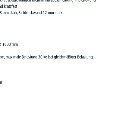
iner strapazierfähigen Melaminharzbeschichtung in blend- und
d kratzfest
18 mm stark, Sichtrückwand 12 mm stark
und 1600 mm
mm, maximale Belastung 30 kg bei gleichmäßiger Belastung
ar