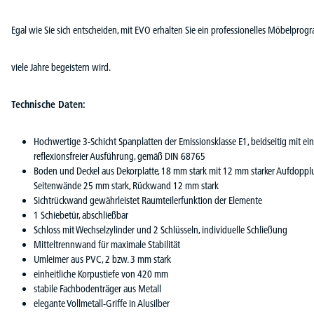
Egal wie Sie sich entscheiden, mit EVO erhalten Sie ein professionelles Möbelprog
viele Jahre begeistern wird.
Technische Daten:
Hochwertige 3-Schicht Spanplatten der Emissionsklasse E1, beidseitig mit e
reflexionsfreier Ausführung, gemäß DIN 68765
Boden und Deckel aus Dekorplatte, 18 mm stark mit 12 mm starker Aufdopp
Seitenwände 25 mm stark, Rückwand 12 mm stark
Sichtrückwand gewährleistet Raumteilerfunktion der Elemente
1 Schiebetür, abschließbar
Schloss mit Wechselzylinder und 2 Schlüsseln, individuelle Schließung
Mitteltrennwand für maximale Stabilität
Umleimer aus PVC, 2 bzw. 3 mm stark
einheitliche Korpustiefe von 420 mm
stabile Fachbodenträger aus Metall
elegante Vollmetall-Griffe in Alusilber