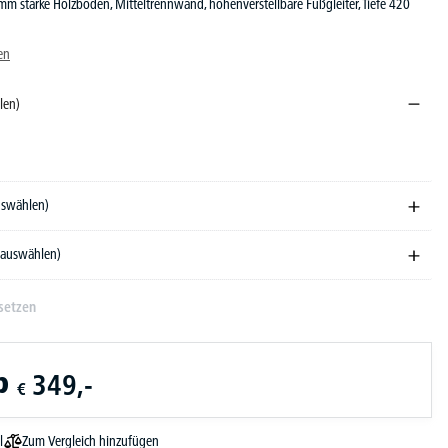
m starke Holzböden, Mitteltrennwand, höhenverstellbare Fußgleiter, Tiefe 420
en
len)
iche
auswählen)
e auswählen)
setzen
b
349,-
€
Zum Vergleich hinzufügen
l