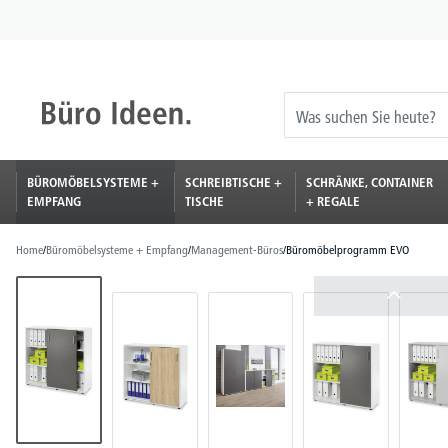
springen
Zur Hauptnavigation springen
BÜROMÖBELSYSTEME +
SCHREIBTISCHE +
SCHRÄNKE, CONTAINER
EMPFANG
TISCHE
+ REGALE
Home
/
Büromöbelsysteme + Empfang
/
Management-Büros
/
Büromöbelprogramm EVO
Bildergalerie überspringen