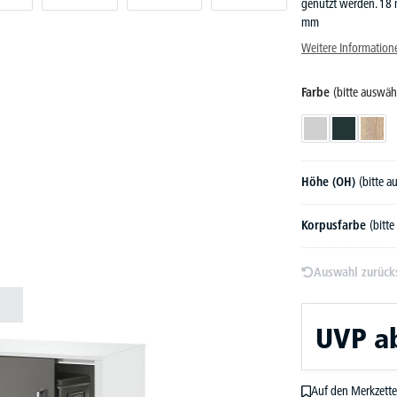
genutzt werden. 18 m
mm
Weitere Information
Farbe
(bitte auswäh
Lichtgrau
Anthrazit
Wilde
Höhe (OH)
(bitte 
Korpusfarbe
(bitt
Auswahl zurück
UVP
a
Auf den Merkzette