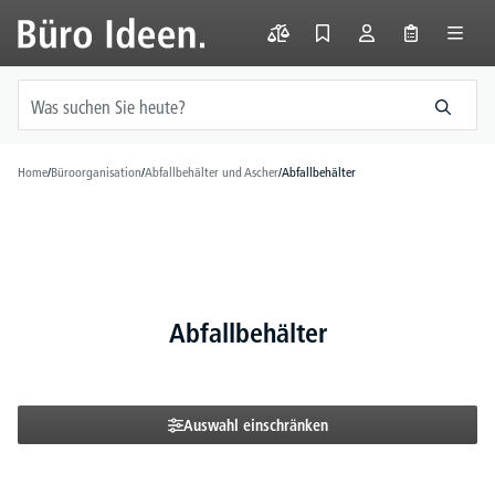
alt springen
Home
/
Büroorganisation
/
Abfallbehälter und Ascher
/
Abfallbehälter
Abfallbehälter
Auswahl einschränken