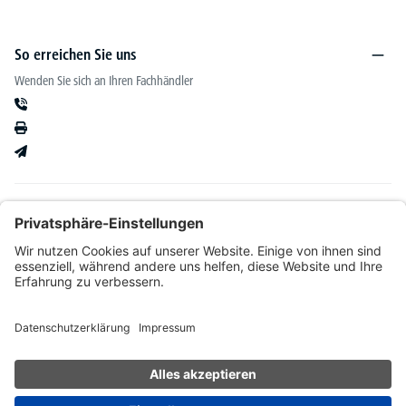
So erreichen Sie uns
Wenden Sie sich an Ihren Fachhändler
Informationen
Kataloge & mehr
Unser Angebot richtet sich ausschließlich an Fachhändler im Bereich Büro-&
Betriebseinrichtung. Wir behalten uns nach Bonitätsprüfung sowie bei Neukunden die
Wahl der Zahlungsabwicklung vor. Natürlich setzen wir uns mit Ihnen in Verbindung,
wenn eine Lieferung auf Rechnung nicht möglich sein sollte.
* Alle Preise exkl. gesetzl. Mehrwertsteuer zzgl.
Versandkosten
und ggf.