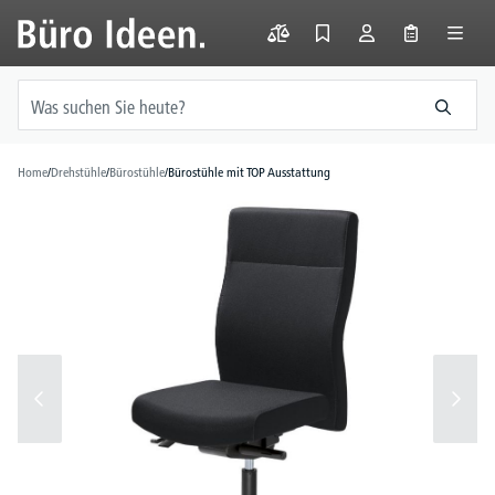
alt springen
Home
/
Drehstühle
/
Bürostühle
/
Bürostühle mit TOP Ausstattung
Bildergalerie überspringen