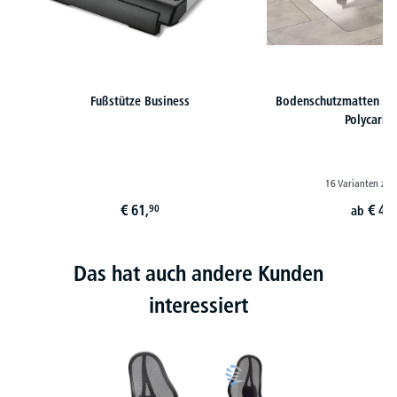
Fußstütze Business
Bodenschutzmatten au
Polycarbo
16 Varianten zur
€
61,
€
49,
90
ab
Das hat auch andere Kunden
interessiert