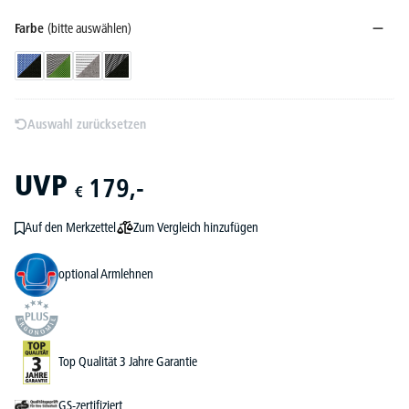
Farbe
(bitte auswählen)
Schwarz/Blau
Schwarz/Grün
Schwarz/Hellgrau
Schwarz/Schwarz
Auswahl zurücksetzen
UVP
179,-
€
Zum Vergleich hinzufügen
Auf den Merkzettel
optional Armlehnen
Top Qualität 3 Jahre Garantie
GS-zertifiziert