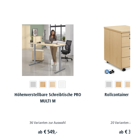
Produktgalerie überspringen
Höhenverstellbare Schreibtische PRO
Rollcontainer M
MULTI M
36 Varianten zur Auswahl
20 Varianten zur
€
549,-
€
399
ab
ab