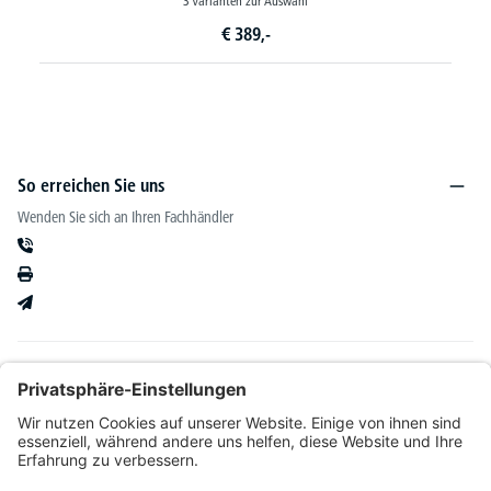
3 Varianten zur Auswahl
21 
€
389,-
So erreichen Sie uns
Wenden Sie sich an Ihren Fachhändler
Informationen
Kataloge & mehr
Unser Angebot richtet sich ausschließlich an Fachhändler im Bereich Büro-&